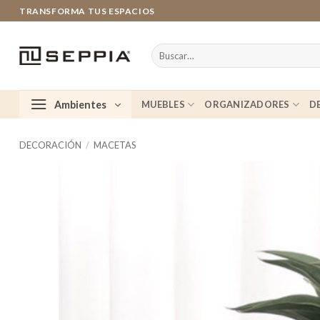
Saltar
TRANSFORMA TUS ESPACIOS
al
contenido
Buscar
por:
Ambientes
MUEBLES
ORGANIZADORES
D
DECORACIÓN
/
MACETAS