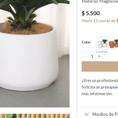
Material: Magnesi
$
5.500
Hasta
12 cuotas
de
Color
LIMPIAR
Set de Macetas (x3)
¿Eres un profesiona
Solicita un
presupue
más información.
Medios de 