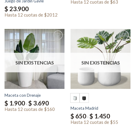
Juego de Jardín Gavle
precios:
Hasta
12 cuotas
de
$63
desde
$
23.900
$ 750
hasta
Hasta
12 cuotas
de
$2012
$ 1.990
SIN EXISTENCIAS
SIN EXISTENCIAS
Maceta con Drenaje
Rango
$
1.900
$
3.690
-
de
Maceta Madrid
precios:
Hasta
12 cuotas
de
$160
desde
Rango
$
650
$
1.450
$ 1.900
-
de
hasta
precios:
Hasta
12 cuotas
de
$55
$ 3.690
desde
$ 650
hasta