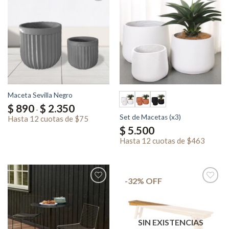
Maceta Sevilla Negro
Rango
$
890
$
2.350
-
de
Set de Macetas (x3)
precios:
Hasta
12 cuotas
de
$75
desde
$
5.500
$ 890
hasta
Hasta
12 cuotas
de
$463
$ 2.350
-32% OFF
SIN EXISTENCIAS