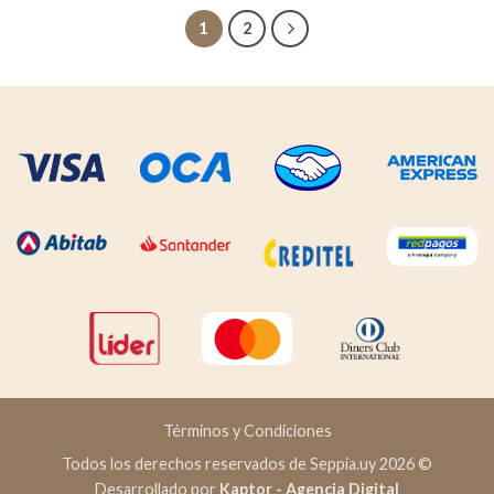
$ 1.450
1
2
Términos y Condiciones
Todos los derechos reservados de Seppia.uy 2026 ©
Desarrollado por
Kaptor - Agencia Digital