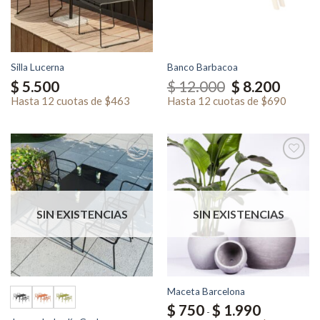
Silla Lucerna
Banco Barbacoa
El
El
$
5.500
$
12.000
$
8.200
precio
precio
original
actual
Hasta
12 cuotas
de
$463
Hasta
12 cuotas
de
$690
era:
es:
$ 12.000.
$ 8.200.
SIN EXISTENCIAS
SIN EXISTENCIAS
Maceta Barcelona
Rango
$
750
$
1.990
-
de