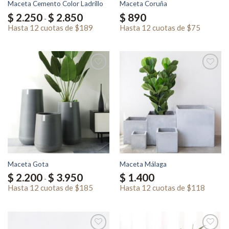
Maceta Cemento Color Ladrillo
Maceta Coruña
Rango
$
2.250
$
2.850
$
890
-
de
precios:
Hasta
12 cuotas
de
$189
Hasta
12 cuotas
de
$75
desde
$ 2.250
hasta
$ 2.850
Maceta Gota
Maceta Málaga
Rango
$
2.200
$
3.950
$
1.400
-
de
precios:
Hasta
12 cuotas
de
$185
Hasta
12 cuotas
de
$118
desde
$ 2.200
hasta
$ 3.950