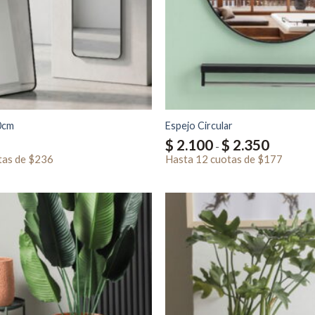
0cm
Espejo Circular
Rango
$
2.100
$
2.350
-
de
tas
de
$236
Hasta
12 cuotas
de
$177
precios:
desde
$ 2.100
hasta
$ 2.350