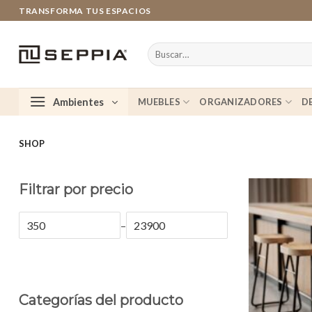
Saltar
TRANSFORMA TUS ESPACIOS
al
contenido
Buscar
por:
Ambientes
MUEBLES
ORGANIZADORES
D
SHOP
Filtrar por precio
–
Categorías del producto