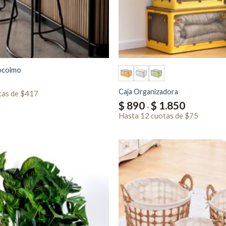
ocolmo
Caja Organizadora
tas
de
$417
Rango
$
890
$
1.850
-
de
Hasta
12 cuotas
de
precios:
$75
desde
$ 890
hasta
$ 1.850