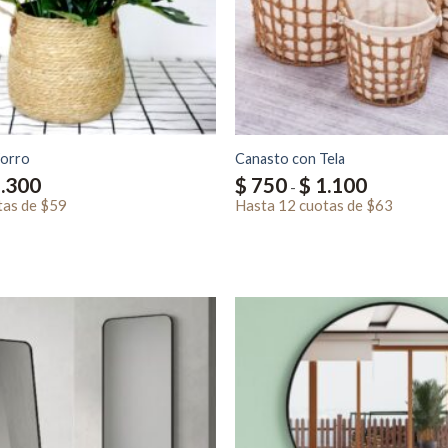
Forro
Canasto con Tela
Rango
Rango
.300
$
750
$
1.100
-
de
de
tas
de
precios:
$59
Hasta
12 cuotas
de
precios:
$63
desde
desde
$ 700
$ 750
hasta
hasta
$ 1.300
$ 1.100