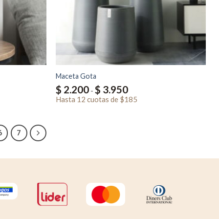
Maceta Gota
Rango
$
2.200
$
3.950
-
de
Hasta
12 cuotas
de
$185
precios:
desde
$ 2.200
hasta
$ 3.950
6
7