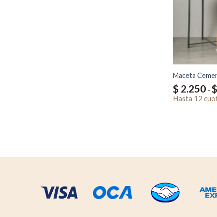
Maceta Cement
$
2.250
-
Hasta
12 cuo