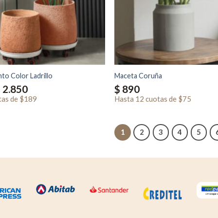
o Color Ladrillo
Maceta Coruña
Rango
$
2.850
$
890
de
tas
de
$189
precios:
Hasta
12 cuotas
de
$75
desde
$ 2.250
hasta
$ 2.850
1
2
3
4
5